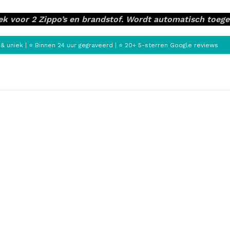
plek voor 2 Zippo’s en brandstof. Wordt automatisch toe
niek | ⭐ Binnen 24 uur gegraveerd | ⭐ 20+ 5-sterren Google reviews