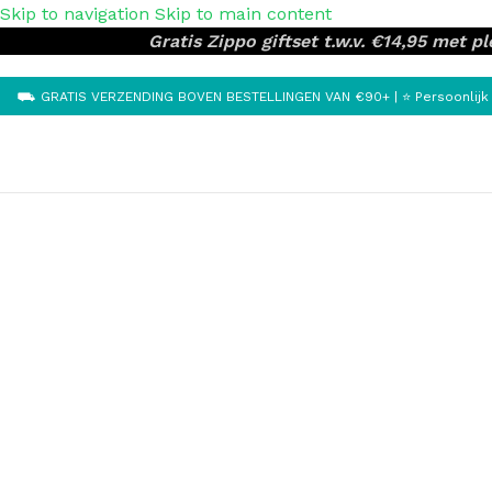
Skip to navigation
Skip to main content
Gratis Zippo giftset t.w.v. €14,95 met 
⛟ GRATIS VERZENDING BOVEN BESTELLINGEN VAN €90+ | ⭐ Persoonlijk & u