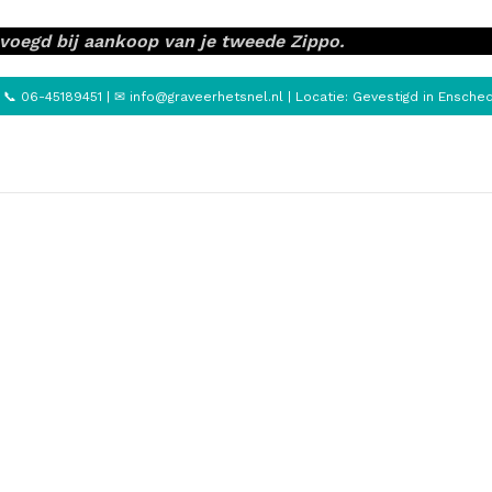
gevoegd bij aankoop van je tweede Zippo.
📞 06-45189451 | ✉ info@graveerhetsnel.nl | Locatie: Gevestigd in Ensche