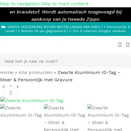
Skip to navigation
Skip to main content
Gratis Zippo giftset t.w.v. €14,95 met plek voor 2 Zippo’s
en brandstof. Wordt automatisch toegevoegd bij
aankoop van je tweede Zippo.
⛟ GRATIS VERZENDING BOVEN BESTELLINGEN VAN €90+ | ⭐ Persoonlijk &
uniek | ⭐ Binnen 24 uur gegraveerd | ⭐ 20+ 5-sterren Google reviews
Home
»
Alle producten
»
Zwarte Aluminium ID-Tag –
Stoer & Persoonlijk met Gravure
Klik om te vergroten